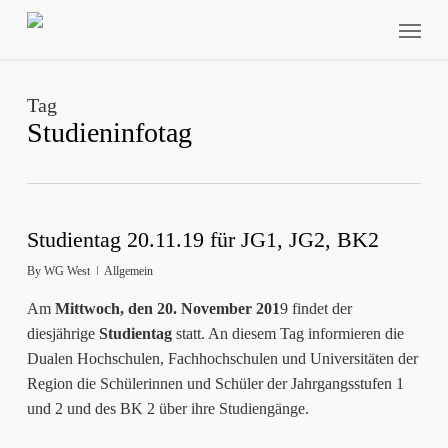
Skip
Menu
to
main
content
Tag
Studieninfotag
Studientag 20.11.19 für JG1, JG2, BK2
By
WG West
Allgemein
Am
Mittwoch, den 20. November 201
9 findet der
diesjährige
Studientag
statt. An diesem Tag informieren die
Dualen Hochschulen, Fachhochschulen und Universitäten der
Region die Schülerinnen und Schüler der Jahrgangsstufen 1
und 2 und des BK 2 über ihre Studiengänge.