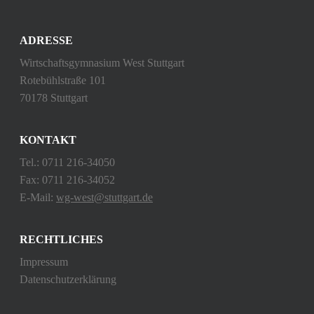
ADRESSE
Wirtschaftsgymnasium West Stuttgart
Rotebühlstraße 101
70178 Stuttgart
KONTAKT
Tel.: 0711 216-34050
Fax: 0711 216-34052
E-Mail:
wg-west@stuttgart.de
RECHTLICHES
Impressum
Datenschutzerklärung