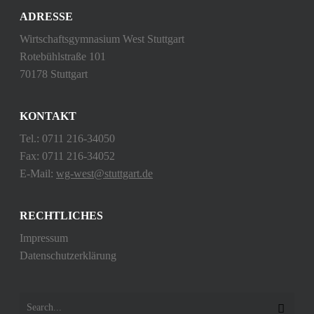
ADRESSE
Wirtschaftsgymnasium West Stuttgart
Rotebühlstraße 101
70178 Stuttgart
KONTAKT
Tel.: 0711 216-34050
Fax: 0711 216-34052
E-Mail:
wg-west@stuttgart.de
RECHTLICHES
Impressum
Datenschutzerklärung