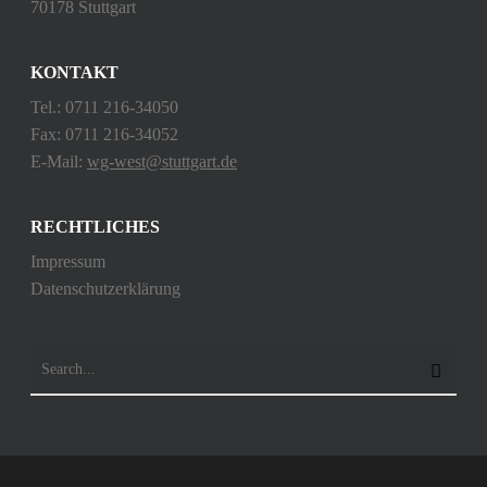
70178 Stuttgart
KONTAKT
Tel.: 0711 216-34050
Fax: 0711 216-34052
E-Mail:
wg-west@stuttgart.de
RECHTLICHES
Impressum
Datenschutzerklärung