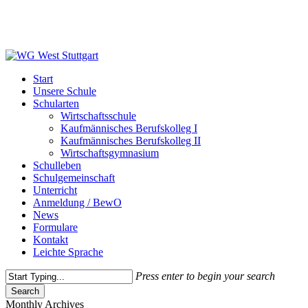
Skip
to
main
content
Menu
Start
Unsere Schule
Schularten
Wirtschaftsschule
Kaufmännisches Berufskolleg I
Kaufmännisches Berufskolleg II
Wirtschaftsgymnasium
Schulleben
Schulgemeinschaft
Unterricht
Anmeldung / BewO
News
Formulare
Kontakt
Leichte Sprache
Press enter to begin your search
Search
Close
Monthly Archives