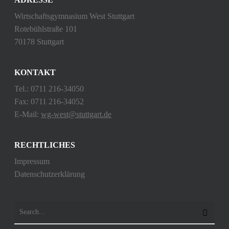
Wirtschaftsgymnasium West Stuttgart
Rotebühlstraße 101
70178 Stuttgart
KONTAKT
Tel.: 0711 216-34050
Fax: 0711 216-34052
E-Mail:
wg-west@stuttgart.de
RECHTLICHES
Impressum
Datenschutzerklärung