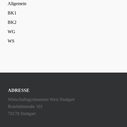
Allgemein
BK1
BK2
WG
WS
ADRESSE
Wirtschaftsgymnasium West Stuttgart
Rotebühlstraße 101
70178 Stuttgart