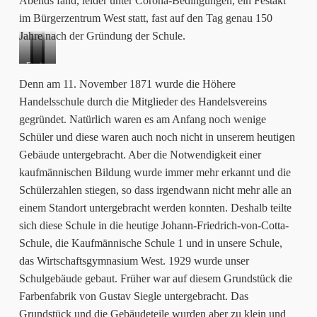
Abends fand, leider unter Corona-Bedingungen, ein Festakt
im Bürgerzentrum West statt, fast auf den Tag genau 150
Jahre nach der Gründung der Schule.
Das
Auftritt:
Denn am 11. November 1871 wurde die Höhere
Publikum,
Unser
Handelsschule durch die Mitglieder des Handelsvereins
mit
Schulchor!
gegründet. Natürlich waren es am Anfang noch wenige
Maske
Frau
Schüler und diese waren auch noch nicht in unserem heutigen
und
Aras
von
Gebäude untergebracht. Aber die Notwendigkeit einer
Abstand.
(Präsidentin
links
kaufmännischen Bildung wurde immer mehr erkannt und die
des
nach
Schülerzahlen stiegen, so dass irgendwann nicht mehr alle an
Landtags
rechts:
einem Standort untergebracht werden konnten. Deshalb teilte
Baden-
Herr
sich diese Schule in die heutige Johann-Friedrich-von-Cotta-
Württemberg)
Beringer
Schule, die Kaufmännische Schule 1 und in unsere Schule,
(Schulleiter
das Wirtschaftsgymnasium West. 1929 wurde unser
WG
Schulgebäude gebaut. Früher war auf diesem Grundstück die
West),
Farbenfabrik von Gustav Siegle untergebracht. Das
Frau
Grundstück und die Gebäudeteile wurden aber zu klein und
Aras