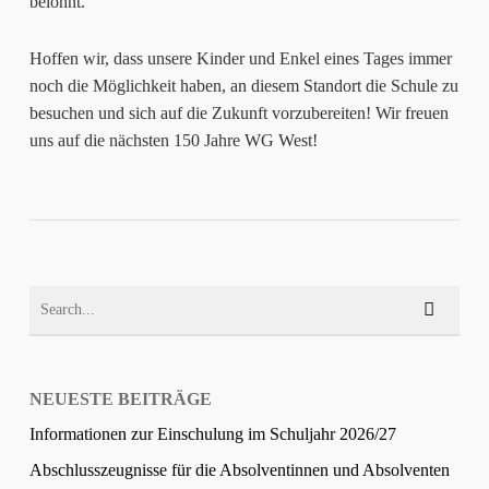
belohnt.
Jugend
und
Hoffen wir, dass unsere Kinder und Enkel eines Tages immer
Sport),
noch die Möglichkeit haben, an diesem Standort die Schule zu
Frau
besuchen und sich auf die Zukunft vorzubereiten! Wir freuen
Fezer
uns auf die nächsten 150 Jahre WG West!
(Bürgermeisterin
für
Jugend
und
Bildung,
Stadt
Stuttgart)
NEUESTE BEITRÄGE
Informationen zur Einschulung im Schuljahr 2026/27
Abschlusszeugnisse für die Absolventinnen und Absolventen