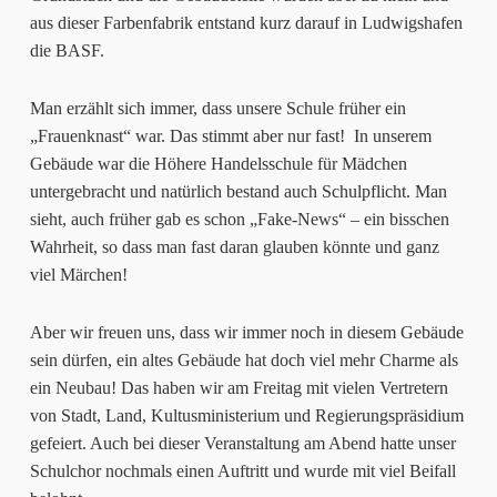
aus dieser Farbenfabrik entstand kurz darauf in Ludwigshafen
(Landtagspräsidentin
die BASF.
BW),
Herr
Peleikis
Man erzählt sich immer, dass unsere Schule früher ein
(Schulleiter
„Frauenknast“ war. Das stimmt aber nur fast! In unserem
KS1),
Gebäude war die Höhere Handelsschule für Mädchen
Frau
untergebracht und natürlich bestand auch Schulpflicht. Man
Jaeger-
sieht, auch früher gab es schon „Fake-News“ – ein bisschen
Gollwitzer
Wahrheit, so dass man fast daran glauben könnte und ganz
(Schulleiterin
viel Märchen!
Cotta-
Schule),
Aber wir freuen uns, dass wir immer noch in diesem Gebäude
Herr
sein dürfen, ein altes Gebäude hat doch viel mehr Charme als
Schebesta
ein Neubau! Das haben wir am Freitag mit vielen Vertretern
(Staatssekretär
von Stadt, Land, Kultusministerium und Regierungspräsidium
Ministerium
gefeiert. Auch bei dieser Veranstaltung am Abend hatte unser
für
Schulchor nochmals einen Auftritt und wurde mit viel Beifall
Kultus,