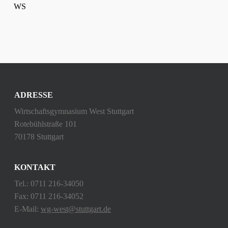
WS
ADRESSE
Wirtschaftsgymnasium West Stuttgart
Rotebühlstraße 101
70178 Stuttgart
KONTAKT
Tel.: 0711 216-34050
Fax: 0711 216-34052
E-Mail:
wg-west@stuttgart.de