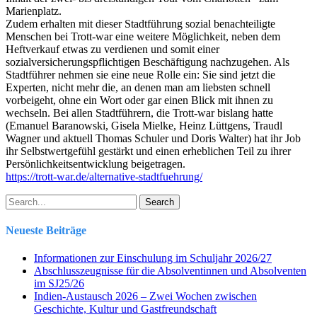
Marienplatz.
Zudem erhalten mit dieser Stadtführung sozial benachteiligte
Menschen bei Trott-war eine weitere Möglichkeit, neben dem
Heftverkauf etwas zu verdienen und somit einer
sozialversicherungspflichtigen Beschäftigung nachzugehen. Als
Stadtführer nehmen sie eine neue Rolle ein: Sie sind jetzt die
Experten, nicht mehr die, an denen man am liebsten schnell
vorbeigeht, ohne ein Wort oder gar einen Blick mit ihnen zu
wechseln. Bei allen Stadtführern, die Trott-war bislang hatte
(Emanuel Baranowski, Gisela Mielke, Heinz Lüttgens, Traudl
Wagner und aktuell Thomas Schuler und Doris Walter) hat ihr Job
ihr Selbstwertgefühl gestärkt und einen erheblichen Teil zu ihrer
Persönlichkeitsentwicklung beigetragen.
https://trott-war.de/alternative-stadtfuehrung/
Search
Neueste Beiträge
Informationen zur Einschulung im Schuljahr 2026/27
Abschlusszeugnisse für die Absolventinnen und Absolventen
im SJ25/26
Indien-Austausch 2026 – Zwei Wochen zwischen
Geschichte, Kultur und Gastfreundschaft