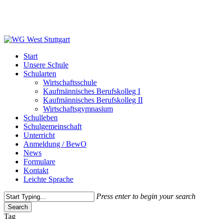
Skip
to
main
content
Menu
Start
Unsere Schule
Schularten
Wirtschaftsschule
Kaufmännisches Berufskolleg I
Kaufmännisches Berufskolleg II
Wirtschaftsgymnasium
Schulleben
Schulgemeinschaft
Unterricht
Anmeldung / BewO
News
Formulare
Kontakt
Leichte Sprache
Press enter to begin your search
Search
Close
Tag