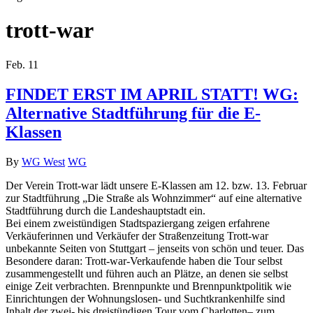
Search
trott-war
Feb.
11
FINDET ERST IM APRIL STATT! WG:
Alternative Stadtführung für die E-
Klassen
By
WG West
WG
Der Verein Trott-war lädt unsere E-Klassen am 12. bzw. 13. Februar
zur Stadtführung „Die Straße als Wohnzimmer“ auf eine alternative
Stadtführung durch die Landeshauptstadt ein.
Bei einem zweistündigen Stadtspaziergang zeigen erfahrene
Verkäuferinnen und Verkäufer der Straßenzeitung Trott-war
unbekannte Seiten von Stuttgart – jenseits von schön und teuer. Das
Besondere daran: Trott-war-Verkaufende haben die Tour selbst
zusammengestellt und führen auch an Plätze, an denen sie selbst
einige Zeit verbrachten. Brennpunkte und Brennpunktpolitik wie
Einrichtungen der Wohnungslosen- und Suchtkrankenhilfe sind
Inhalt der zwei- bis dreistündigen Tour vom Charlotten– zum