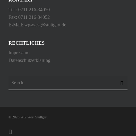
Tel.: 0711 216-34050
Fax: 0711 216-34052
E-Mail:
wg-west@stuttgart.de
RECHTLICHES
Impressum
Datenschutzerklärung
© 2026 WG West Stuttgart.
instagram