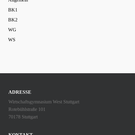
BK1
BK2
WG
WS
ADRESSE
Wirtschaftsgymnasium West Stuttgart
Rotebühlstraße 101
70178 Stuttgart
KONTAKT