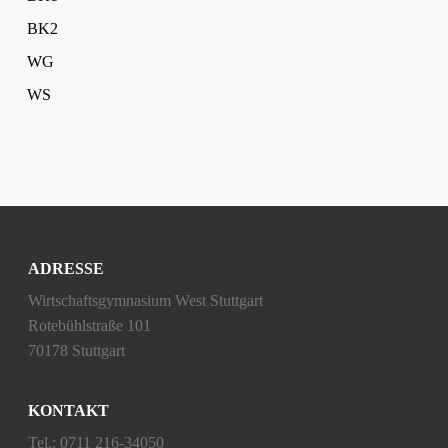
BK2
WG
WS
ADRESSE
Wirtschaftsgymnasium West Stuttgart
Rotebühlstraße 101
70178 Stuttgart
KONTAKT
Tel.: 0711 216-34050