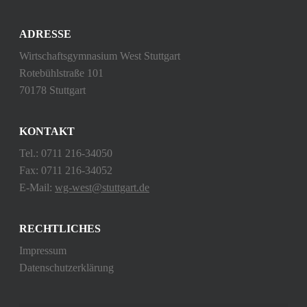
ADRESSE
Wirtschaftsgymnasium West Stuttgart
Rotebühlstraße 101
70178 Stuttgart
KONTAKT
Tel.: 0711 216-34050
Fax: 0711 216-34052
E-Mail:
wg-west@stuttgart.de
RECHTLICHES
Impressum
Datenschutzerklärung