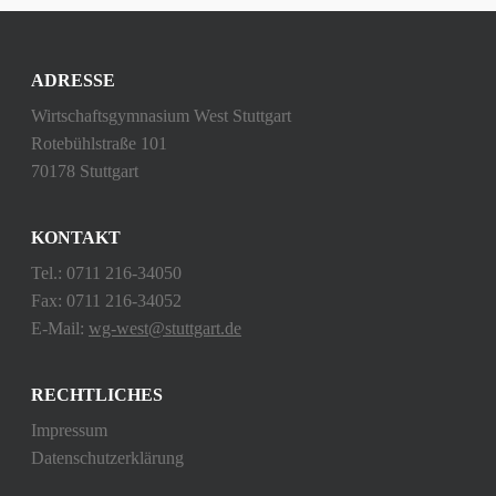
ADRESSE
Wirtschaftsgymnasium West Stuttgart
Rotebühlstraße 101
70178 Stuttgart
KONTAKT
Tel.: 0711 216-34050
Fax: 0711 216-34052
E-Mail:
wg-west@stuttgart.de
RECHTLICHES
Impressum
Datenschutzerklärung