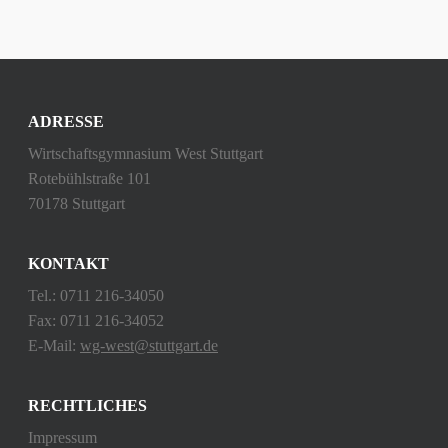
ADRESSE
Wirtschaftsgymnasium West Stuttgart
Rotebühlstraße 101
70178 Stuttgart
KONTAKT
Tel.: 0711 216-34050
Fax: 0711 216-34052
E-Mail:
wg-west@stuttgart.de
RECHTLICHES
Impressum