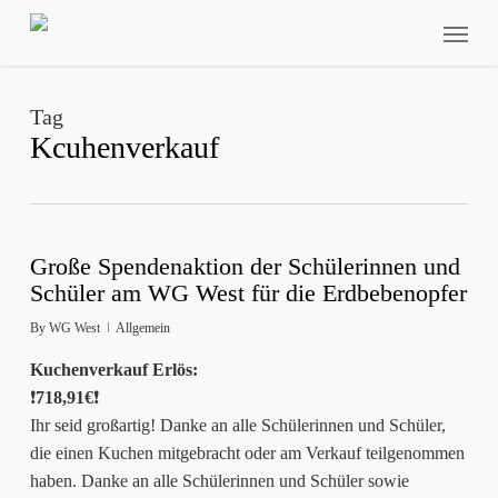
Skip
Menu
to
main
content
Tag
Kcuhenverkauf
Große Spendenaktion der Schülerinnen und
Schüler am WG West für die Erdbebenopfer
By
WG West
Allgemein
Kuchenverkauf Erlös:
❗️
718,91€
❗️
Ihr seid großartig! Danke an alle Schülerinnen und Schüler,
die einen Kuchen mitgebracht oder am Verkauf teilgenommen
haben. Danke an alle Schülerinnen und Schüler sowie