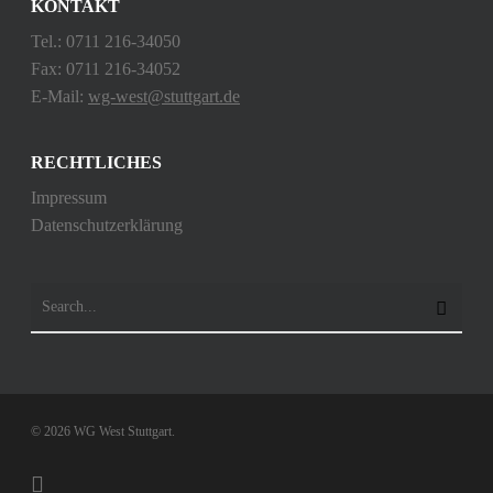
KONTAKT
Tel.: 0711 216-34050
Fax: 0711 216-34052
E-Mail:
wg-west@stuttgart.de
RECHTLICHES
Impressum
Datenschutzerklärung
© 2026 WG West Stuttgart.
instagram