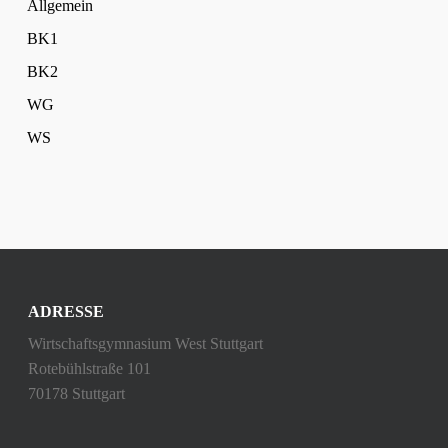
Allgemein
BK1
BK2
WG
WS
ADRESSE
Wirtschaftsgymnasium West Stuttgart
Rotebühlstraße 101
70178 Stuttgart