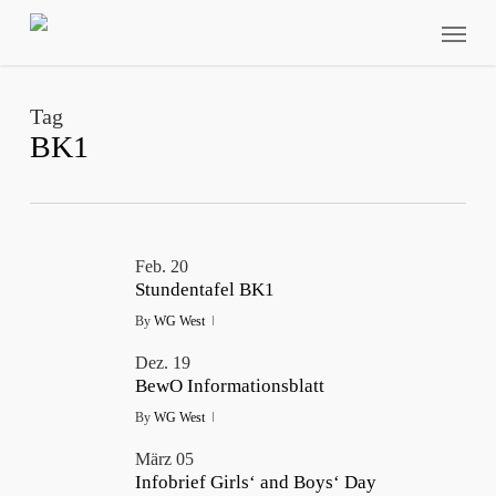
Skip
Menu
to
main
content
Tag
BK1
Feb.
20
Stundentafel BK1
By
WG West
Dez.
19
BewO Informationsblatt
By
WG West
März
05
Infobrief Girls‘ and Boys‘ Day