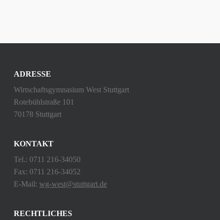
ADRESSE
Wirtschaftsgymnasium West Stuttgart
Rotebühlstraße 101
70178 Stuttgart
KONTAKT
Tel.: 0711 216-34050
Fax: 0711 216-34052
E-Mail:
wg-west@stuttgart.de
RECHTLICHES