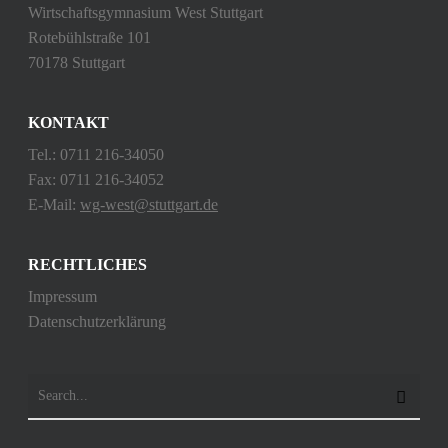
Wirtschaftsgymnasium West Stuttgart
Rotebühlstraße 101
70178 Stuttgart
KONTAKT
Tel.: 0711 216-34050
Fax: 0711 216-34052
E-Mail:
wg-west@stuttgart.de
RECHTLICHES
Impressum
Datenschutzerklärung