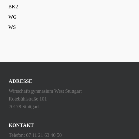
BK2
WG
WS
ADRESSE
Wirtschaftsgymnasium West Stuttgart
Rotebühlstraße 101
70178 Stuttgart
KONTAKT
Telefon: 07 11 21 63 40 50