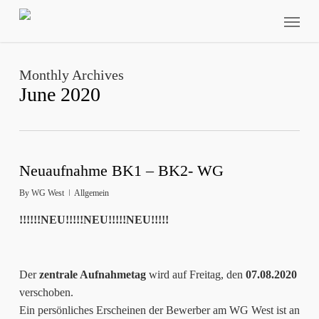
Skip
Menu
to
main
content
Monthly Archives
June 2020
Neuaufnahme BK1 – BK2- WG
By
WG West
Allgemein
!!!!!!NEU!!!!!NEU!!!!!NEU!!!!!
Der
zentrale Aufnahmetag
wird auf Freitag, den
07.08.2020
verschoben.
Ein persönliches Erscheinen der Bewerber am WG West ist an