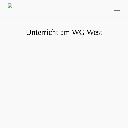
Skip
Menu
to
main
content
Unterricht am WG West