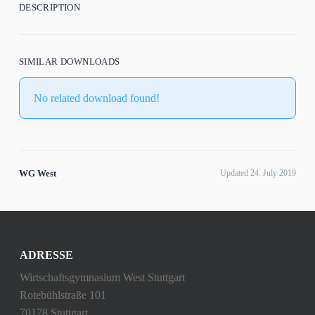
DESCRIPTION
SIMILAR DOWNLOADS
No related download found!
WG West
Updated 24. July 2019
ADRESSE
Wirtschaftsgymnasium West Stuttgart
Rotebühlstraße 101
70178 Stuttgart