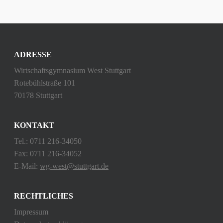
ADRESSE
Wirtschaftsgymnasium West Stuttgart
Rotebühlstraße 101
70178 Stuttgart
KONTAKT
Tel.: 0711 216-34050
Fax: 0711 216-34052
E-Mail:
wg-west@stuttgart.de
RECHTLICHES
Impressum