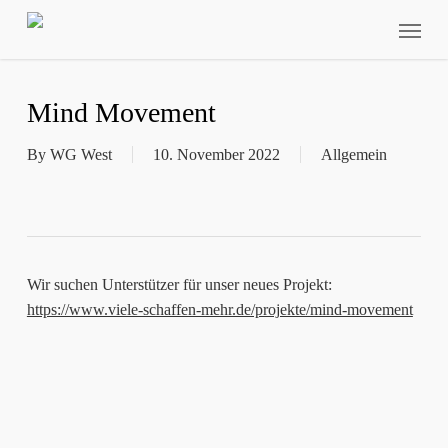
Skip
Menu
to
main
content
Mind Movement
By
WG West
10. November 2022
Allgemein
Wir suchen Unterstützer für unser neues Projekt:
https://www.viele-schaffen-mehr.de/projekte/mind-movement