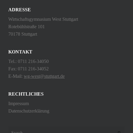
ADRESSE
Wirtschaftsgymnasium West Stuttgart
Rotebühlstraße 101
70178 Stuttgart
KONTAKT
Tel.: 0711 216-34050
Fax: 0711 216-34052
E-Mail:
wg-west@stuttgart.de
RECHTLICHES
Impressum
Datenschutzerklärung