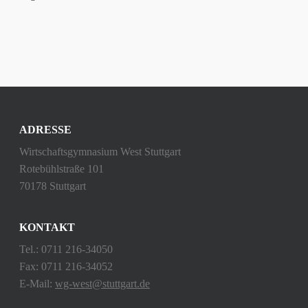
ADRESSE
Wirtschaftsgymnasium West Stuttgart
Rotebühlstraße 101
70178 Stuttgart
KONTAKT
Tel.: 0711 216-34050
Fax: 0711 216-34052
E-Mail:
wg-west@stuttgart.de