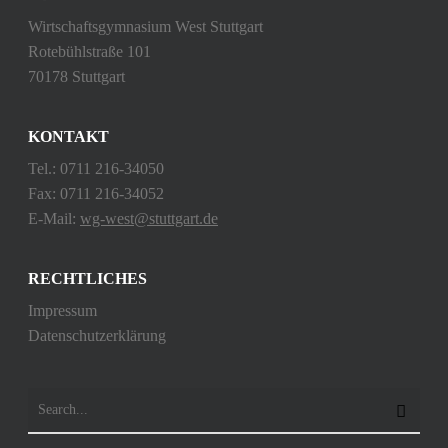
Wirtschaftsgymnasium West Stuttgart
Rotebühlstraße 101
70178 Stuttgart
KONTAKT
Tel.: 0711 216-34050
Fax: 0711 216-34052
E-Mail:
wg-west@stuttgart.de
RECHTLICHES
Impressum
Datenschutzerklärung