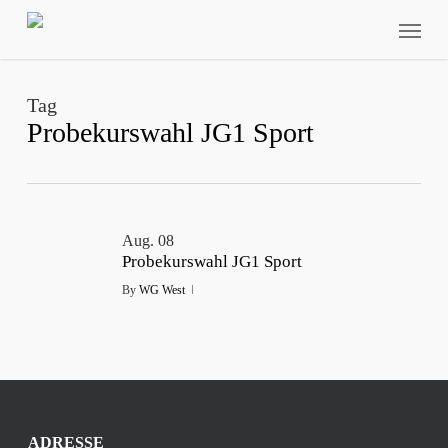
Skip
Menu
to
main
content
Tag
Probekurswahl JG1 Sport
Aug.
08
Probekurswahl JG1 Sport
By
WG West
ADRESSE