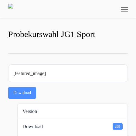
Skip
Menu
to
main
content
Probekurswahl JG1 Sport
[featured_image]
Download
Version
Download
269