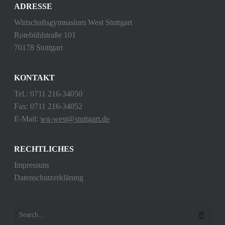
ADRESSE
Wirtschaftsgymnasium West Stuttgart
Rotebühlstraße 101
70178 Stuttgart
KONTAKT
Tel.: 0711 216-34050
Fax: 0711 216-34052
E-Mail:
wg-west@stuttgart.de
RECHTLICHES
Impressum
Datenschutzerklärung