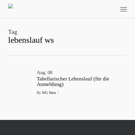
Skip
Menu
to
main
content
Tag
lebenslauf ws
Aug.
08
Tabellarischer Lebenslauf (für die
Anmeldung)
By
WG West