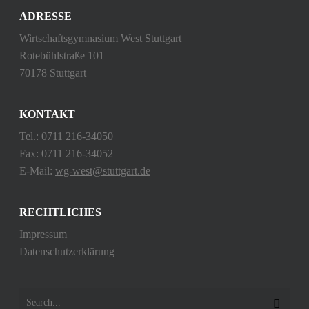
ADRESSE
Wirtschaftsgymnasium West Stuttgart
Rotebühlstraße 101
70178 Stuttgart
KONTAKT
Tel.: 0711 216-34050
Fax: 0711 216-34052
E-Mail:
wg-west@stuttgart.de
RECHTLICHES
Impressum
Datenschutzerklärung