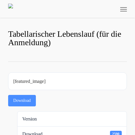
Skip
Menu
to
main
content
Tabellarischer Lebenslauf (für die
Anmeldung)
[featured_image]
Download
Version
Download
2590