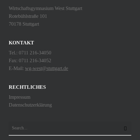
Wirtschaftsgymnasium West Stuttgart
Rotebühlstraße 101
70178 Stuttgart
KONTAKT
Tel.: 0711 216-34050
Fax: 0711 216-34052
E-Mail:
wg-west@stuttgart.de
RECHTLICHES
Impressum
Datenschutzerklärung