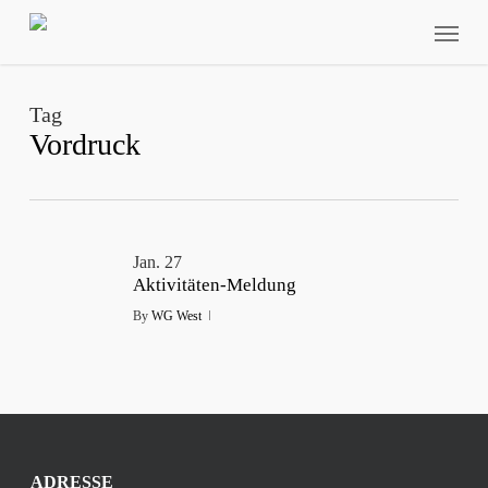
Skip
Menu
to
main
content
Tag
Vordruck
Jan.
27
Aktivitäten-Meldung
By
WG West
ADRESSE