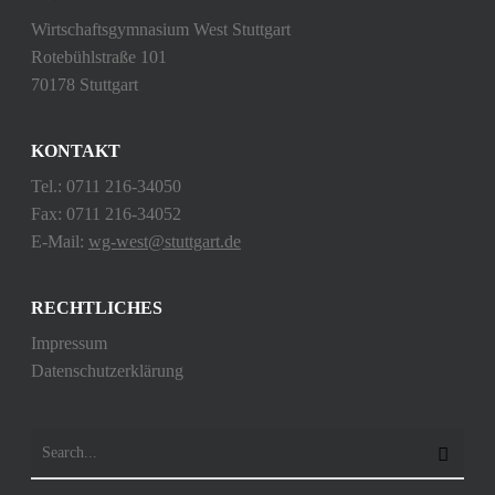
Wirtschaftsgymnasium West Stuttgart
Rotebühlstraße 101
70178 Stuttgart
KONTAKT
Tel.: 0711 216-34050
Fax: 0711 216-34052
E-Mail:
wg-west@stuttgart.de
RECHTLICHES
Impressum
Datenschutzerklärung