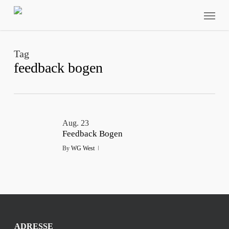
Skip
Menu
to
main
content
Tag
feedback bogen
Aug.
23
Feedback Bogen
By
WG West
ADRESSE