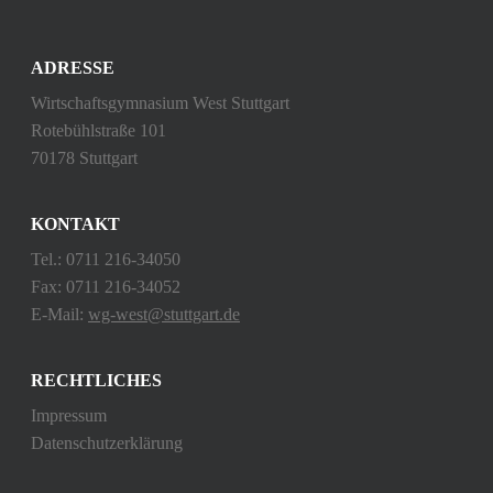
ADRESSE
Wirtschaftsgymnasium West Stuttgart
Rotebühlstraße 101
70178 Stuttgart
KONTAKT
Tel.: 0711 216-34050
Fax: 0711 216-34052
E-Mail:
wg-west@stuttgart.de
RECHTLICHES
Impressum
Datenschutzerklärung