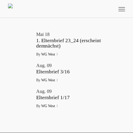
Skip
Menu
to
main
content
Mai
18
1. Elternbrief 23_24 (erscheint
demnächst)
By
WG West
Aug.
09
Elternbrief 3/16
By
WG West
Aug.
09
Elternbrief 1/17
By
WG West