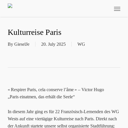
Skip
Menu
to
main
content
Kulturreise Paris
By
GieselJe
20. July 2025
WG
Play Video
« Respirer Paris, cela conserve l’âme » – Victor Hugo
„Paris einatmen, das erhält die Seele“
In diesem Jahr ging es für 22 Französisch-Lernenden des WG
Wests auf eine vier­tägige Kulturreise nach Paris. Direkt nach
der Ankunft startete unsere selbst organisierte Stadtführung: