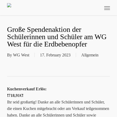
Skip
Menu
to
main
content
Große Spendenaktion der
Schülerinnen und Schüler am WG
West für die Erdbebenopfer
By
WG West
17. February 2023
Allgemein
Kuchenverkauf Erlös:
❗️
718,91€
❗️
Ihr seid großartig! Danke an alle Schülerinnen und Schüler,
die einen Kuchen mitgebracht oder am Verkauf teilgenommen
haben. Danke an alle Schülerinnen und Schüler sowie