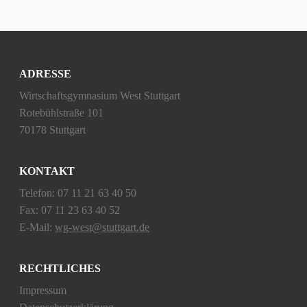
ADRESSE
Wirtschaftsgymnasium West Stuttgart
Rotebühlstraße 101
70178 Stuttgart
KONTAKT
Telefon: 07 11 21 63 40 50
Fax: 07 11 23 63 40 52
E-Mail:
wg-west@stuttgart.de
RECHTLICHES
Impressum