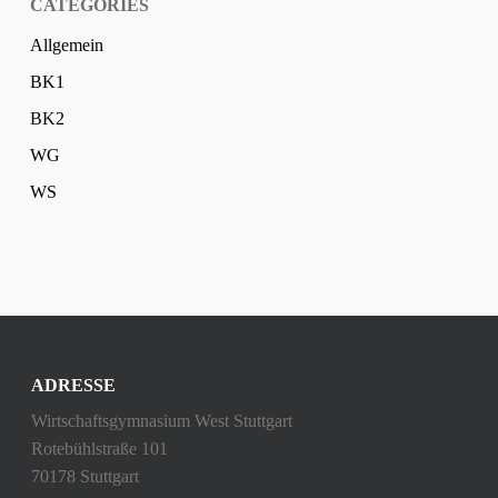
CATEGORIES
Allgemein
BK1
BK2
WG
WS
ADRESSE
Wirtschaftsgymnasium West Stuttgart
Rotebühlstraße 101
70178 Stuttgart