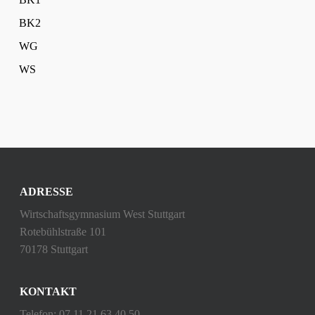
BK2
WG
WS
ADRESSE
Wirtschaftsgymnasium West Stuttgart
Rotebühlstraße 101
70178 Stuttgart
KONTAKT
Telefon: 07 11 21 63 40 50