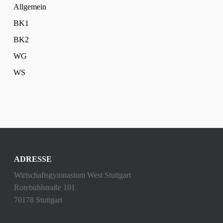
Allgemein
BK1
BK2
WG
WS
ADRESSE
Wirtschaftsgymnasium West Stuttgart
Rotebühlstraße 101
70178 Stuttgart