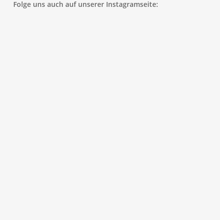
Folge uns auch auf unserer Instagramseite:
Zur Seite News mit allen Beiträgen
Informationen zur Einschulung im
Schuljahr 2026/27
By
Steffen Bittner
Allgemein
,
BK1
,
BK2
,
WG
,
WS
Wir freuen uns darauf, unsere neuen Schülerinnen
und Schüler am
Montag, den 14.09.2026
kennen zu
lernen.
Die Einschulung findet nach folgendem Plan statt: