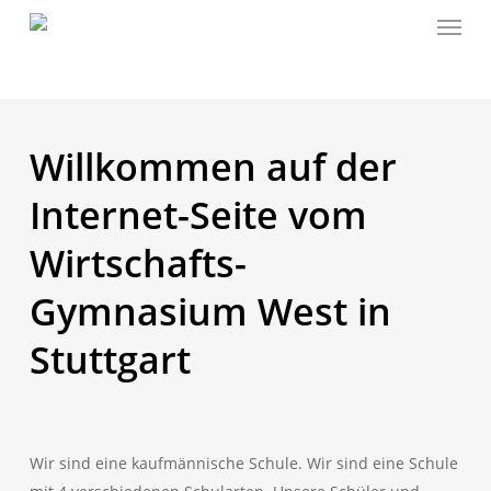
Menu
Skip
to
main
content
Willkommen auf der
Internet-Seite vom
Wirtschafts-
Gymnasium West in
Stuttgart
Wir sind eine kaufmännische Schule. Wir sind eine Schule