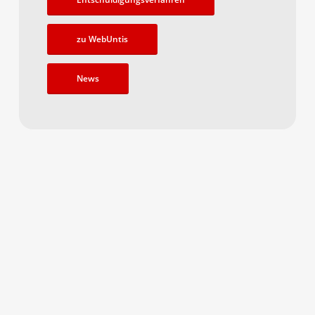
zu WebUntis
News