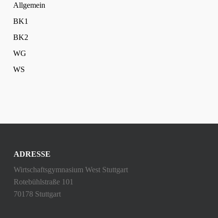
Allgemein
BK1
BK2
WG
WS
ADRESSE
Wirtschaftsgymnasium West Stuttgart
Rotebühlstraße 101
70178 Stuttgart