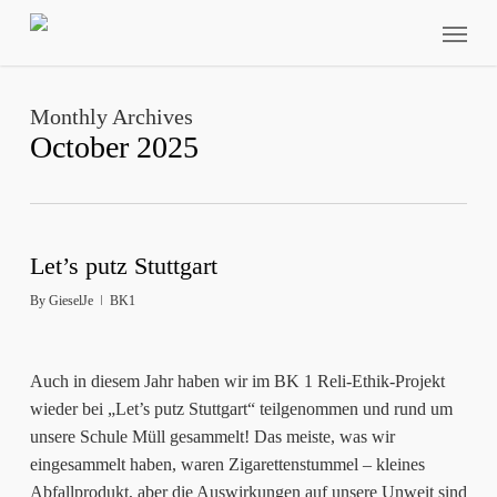
Skip
Menu
to
main
content
Monthly Archives
October 2025
Let’s putz Stuttgart
By
GieselJe
BK1
Auch in diesem Jahr haben wir im BK 1 Reli-Ethik-Projekt
wieder bei „Let’s putz Stuttgart“ teilgenommen und rund um
unsere Schule Müll gesammelt! Das meiste, was wir
eingesammelt haben, waren Zigarettenstummel – kleines
Abfallprodukt, aber die Auswirkungen auf unsere Unweit sind