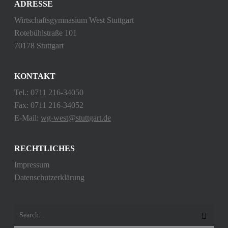
ADRESSE
Wirtschaftsgymnasium West Stuttgart
Rotebühlstraße 101
70178 Stuttgart
KONTAKT
Tel.: 0711 216-34050
Fax: 0711 216-34052
E-Mail:
wg-west@stuttgart.de
RECHTLICHES
Impressum
Datenschutzerklärung