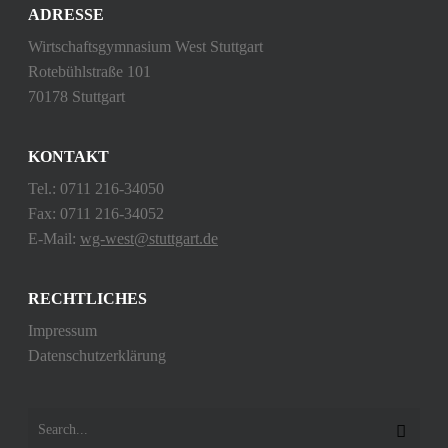
ADRESSE
Wirtschaftsgymnasium West Stuttgart
Rotebühlstraße 101
70178 Stuttgart
KONTAKT
Tel.: 0711 216-34050
Fax: 0711 216-34052
E-Mail:
wg-west@stuttgart.de
RECHTLICHES
Impressum
Datenschutzerklärung