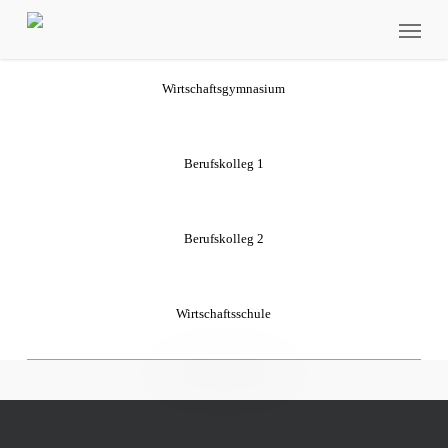
Skip
Menu
to
main
content
Wirtschaftsgymnasium
Berufskolleg 1
Berufskolleg 2
Wirtschaftsschule