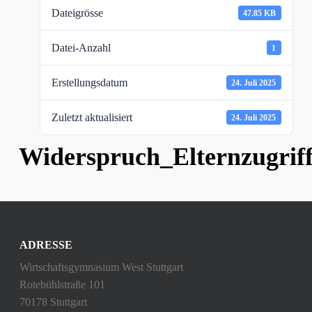
Dateigrösse
47.85 KB
Datei-Anzahl
1
Erstellungsdatum
24. Juli 2025
Zuletzt aktualisiert
24. Juli 2025
Widerspruch_Elternzugri
ADRESSE
Wirtschaftsgymnasium West Stuttgart
Rotebühlstraße 101
70178 Stuttgart