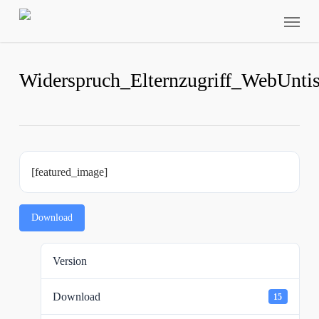
Skip
Menu
to
main
content
Widerspruch_Elternzugriff_WebUnt
[featured_image]
Download
Version
Download
15