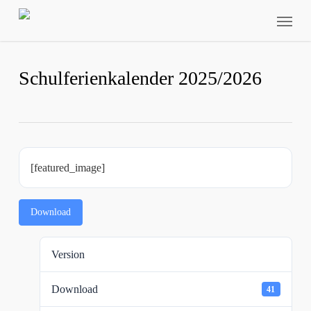
Skip
Menu
to
main
content
Schulferienkalender 2025/2026
[featured_image]
Download
Version
Download
41