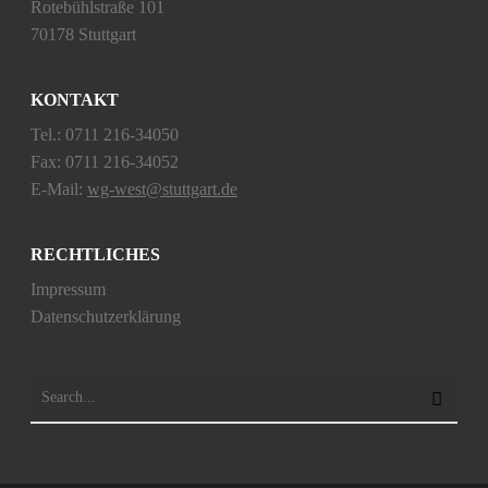
Rotebühlstraße 101
70178 Stuttgart
KONTAKT
Tel.: 0711 216-34050
Fax: 0711 216-34052
E-Mail:
wg-west@stuttgart.de
RECHTLICHES
Impressum
Datenschutzerklärung