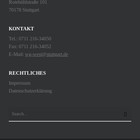
Rotebühlstraße 101
70178 Stuttgart
KONTAKT
Tel.: 0711 216-34050
Fax: 0711 216-34052
E-Mail:
wg-west@stuttgart.de
RECHTLICHES
Impressum
Datenschutzerklärung