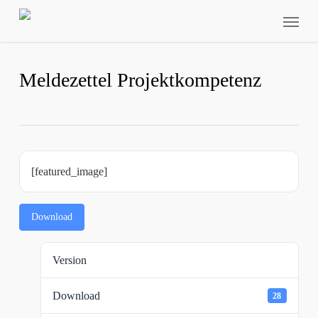
Skip
Menu
to
main
content
Meldezettel Projektkompetenz
[featured_image]
Download
Version
Download
28