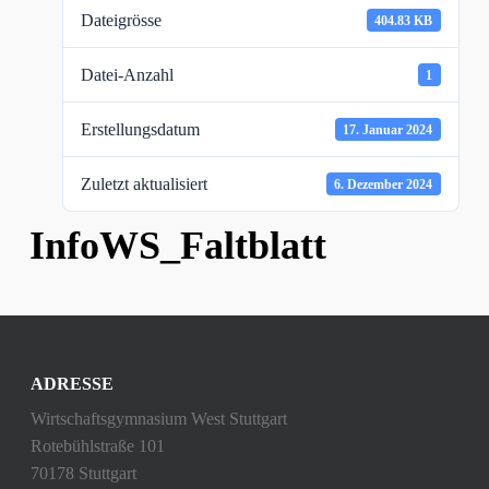
Dateigrösse
404.83 KB
Datei-Anzahl
1
Erstellungsdatum
17. Januar 2024
Zuletzt aktualisiert
6. Dezember 2024
InfoWS_Faltblatt
ADRESSE
Wirtschaftsgymnasium West Stuttgart
Rotebühlstraße 101
70178 Stuttgart