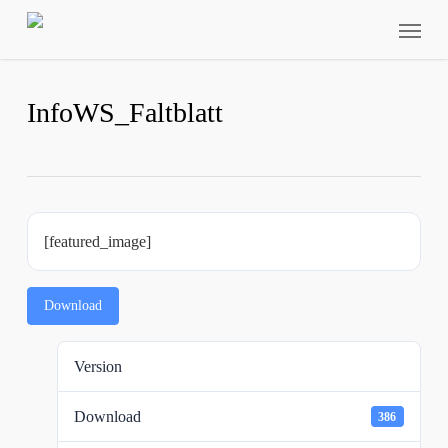
Skip
Menu
to
main
content
InfoWS_Faltblatt
[featured_image]
Download
Version
Download
386