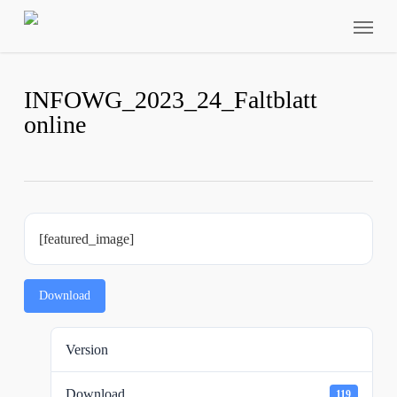
Skip
Menu
to
main
content
INFOWG_2023_24_Faltblatt
online
[featured_image]
Download
Version
Download
119