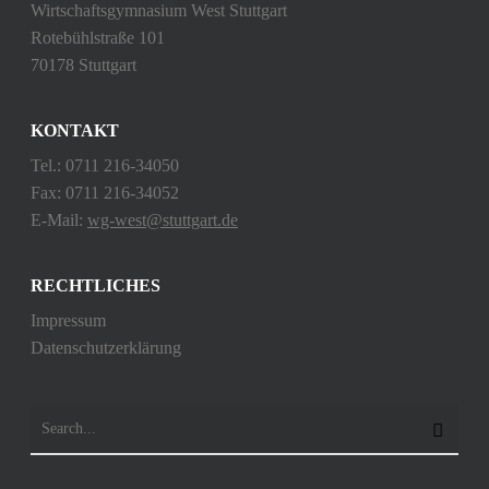
Wirtschaftsgymnasium West Stuttgart
Rotebühlstraße 101
70178 Stuttgart
KONTAKT
Tel.: 0711 216-34050
Fax: 0711 216-34052
E-Mail:
wg-west@stuttgart.de
RECHTLICHES
Impressum
Datenschutzerklärung