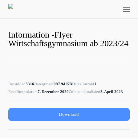
Skip
Menu
to
main
content
Information -Flyer
Wirtschaftsgymnasium ab 2023/24
Download
3316
Dateigrösse
997.94 KB
Datei-Anzahl
1
Erstellungsdatum
7. Dezember 2020
Zuletzt aktualisiert
3. April 2023
Download