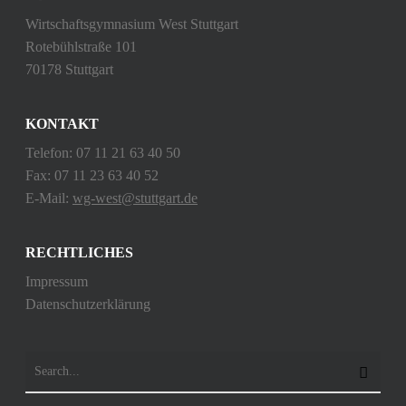
Wirtschaftsgymnasium West Stuttgart
Rotebühlstraße 101
70178 Stuttgart
KONTAKT
Telefon: 07 11 21 63 40 50
Fax: 07 11 23 63 40 52
E-Mail:
wg-west@stuttgart.de
RECHTLICHES
Impressum
Datenschutzerklärung