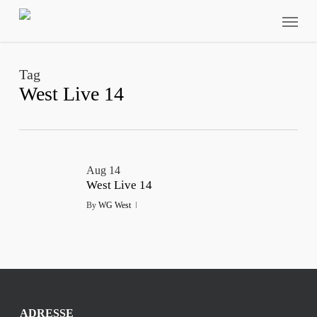
Skip
Menu
to
main
content
Tag
West Live 14
Aug
14
West Live 14
By
WG West
ADRESSE