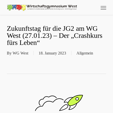
Skip
Menu
to
main
content
Zukunftstag für die JG2 am WG
West (27.01.23) – Der „Crashkurs
fürs Leben“
By
WG West
18. January 2023
Allgemein