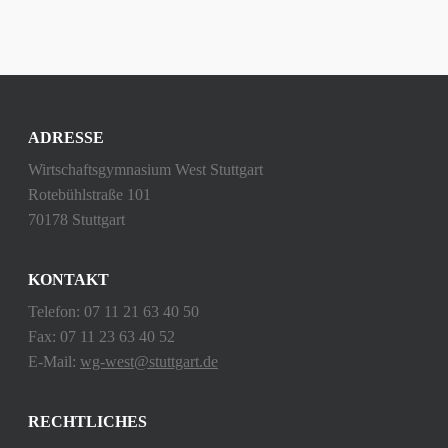
ADRESSE
Wirtschaftsgymnasium West Stuttgart
Rotebühlstraße 101
70178 Stuttgart
KONTAKT
Telefon: 07 11 21 63 40 50
Fax: 07 11 23 63 40 52
E-Mail:
wg-west@stuttgart.de
RECHTLICHES