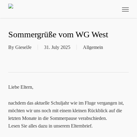
Skip
Menu
to
main
content
Sommergrüße vom WG West
By
GieselJe
31. July 2025
Allgemein
Liebe Eltern,
nachdem das aktuelle Schuljahr wie im Fluge vergangen ist,
möchten wir uns noch mit einem kleinen Rückblick auf die
letzten Monate in die Sommerpause verabschieden.
Lesen Sie alles dazu in unserem Elternbrief.